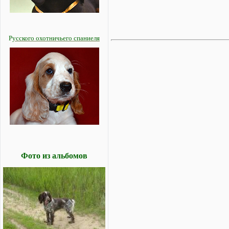
Р
усского охотничьего спаниеля
Фото из альбомов