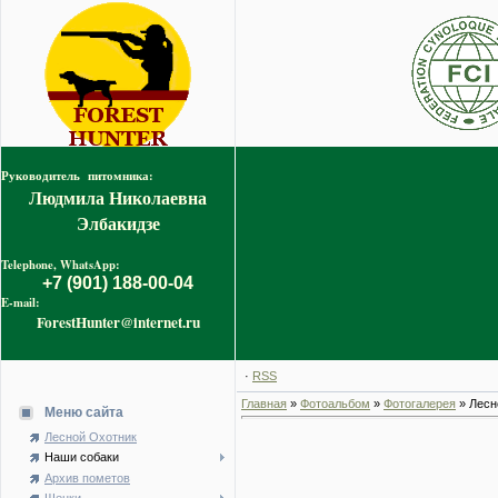
Руководитель питомника:
Людмила Николаевна
Элбакидзе
Telephone, WhatsApp:
+7 (901) 188-00-04
E-mail:
ForestHunter@internet.ru
·
RSS
Главная
»
Фотоальбом
»
Фотогалерея
» Лесн
Меню сайта
Лесной Охотник
Наши собаки
Архив пометов