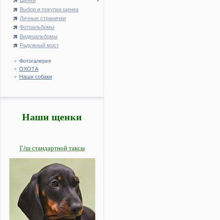
Щенки
Выбор и покупка щенка
Личные странички
Фотоальбомы
Видеоальбомы
Радужный мост
Фотогалерея
ОХОТА
Наши собаки
Наши щенки
Г/ш стандартной таксы