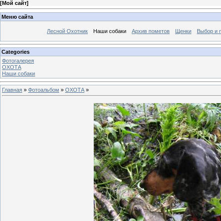
[
Мой сайт
]
Меню сайта
Лесной Охотник
Наши собаки
Архив пометов
Щенки
Выбор и 
Categories
Фотогалерея
ОХОТА
Наши собаки
Главная
»
Фотоальбом
»
ОХОТА
»