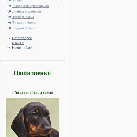
Щенки
Выбор и покупка щенка
Личные странички
Фотоальбомы
Видеоальбомы
Радужный мост
Фотогалерея
ОХОТА
Наши собаки
Наши щенки
Г/ш стандартной таксы