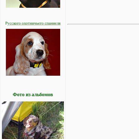
Р
усского охотничьего спаниеля
Фото из альбомов