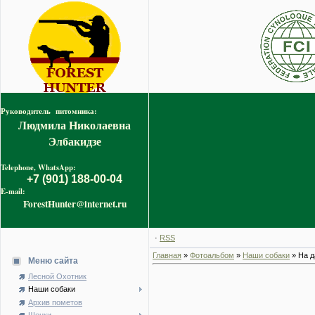
Руководитель питомника:
Людмила Николаевна
Элбакидзе
Telephone, WhatsApp:
+7 (901) 188-00-04
E-mail:
ForestHunter@internet.ru
·
RSS
Главная
»
Фотоальбом
»
Наши собаки
» На д
Меню сайта
Лесной Охотник
Наши собаки
Архив пометов