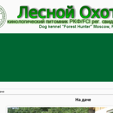
аче
На даче