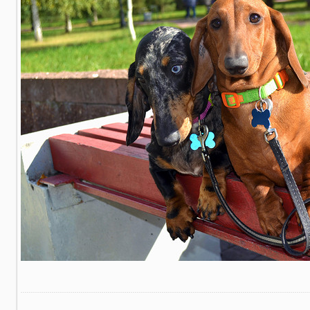
В реальном размере
1000x667
/ 812.