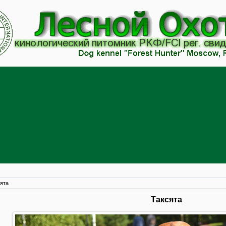
ята
Таксята