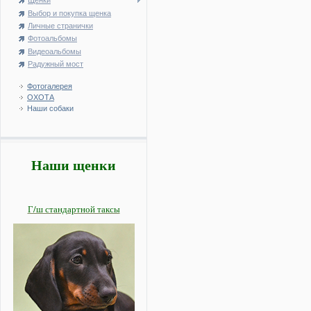
Щенки
Выбор и покупка щенка
Личные странички
Фотоальбомы
Видеоальбомы
Радужный мост
Фотогалерея
ОХОТА
Наши собаки
Наши щенки
Г/ш стандартной таксы