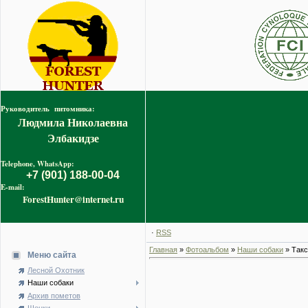
Руководитель питомника:
Людмила Николаевна
Элбакидзе
Telephone, WhatsApp:
+7 (901) 188-00-04
E-mail:
ForestHunter@internet.ru
·
RSS
Главная
»
Фотоальбом
»
Наши собаки
» Такс
Меню сайта
Лесной Охотник
Наши собаки
Архив пометов