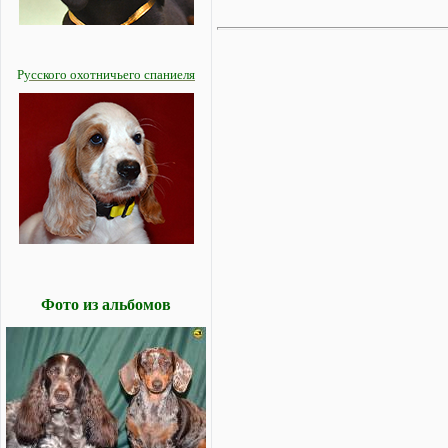
Р
усского охотничьего спаниеля
Фото из альбомов