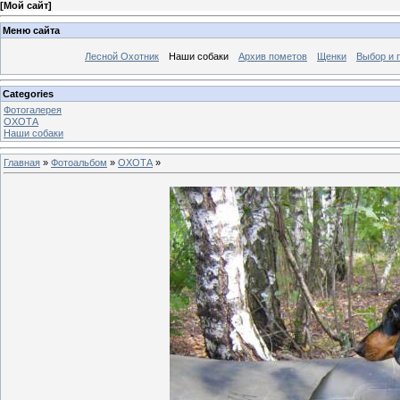
[
Мой сайт
]
Меню сайта
Лесной Охотник
Наши собаки
Архив пометов
Щенки
Выбор и 
Categories
Фотогалерея
ОХОТА
Наши собаки
Главная
»
Фотоальбом
»
ОХОТА
»