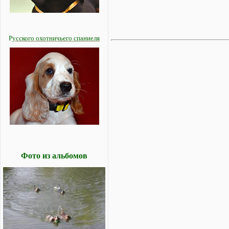
Р
усского охотничьего спаниеля
Фото из альбомов