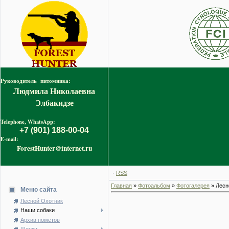
Руководитель питомника:
Людмила Николаевна
Элбакидзе
Telephone, WhatsApp:
+7 (901) 188-00-04
E-mail:
ForestHunter@internet.ru
·
RSS
Главная
»
Фотоальбом
»
Фотогалерея
» Лесн
Меню сайта
Лесной Охотник
Наши собаки
Архив пометов