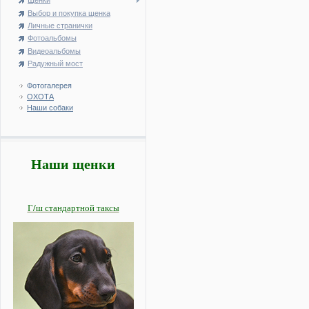
Щенки
Выбор и покупка щенка
Личные странички
Фотоальбомы
Видеоальбомы
Радужный мост
Фотогалерея
ОХОТА
Наши собаки
Наши щенки
Г/ш стандартной таксы