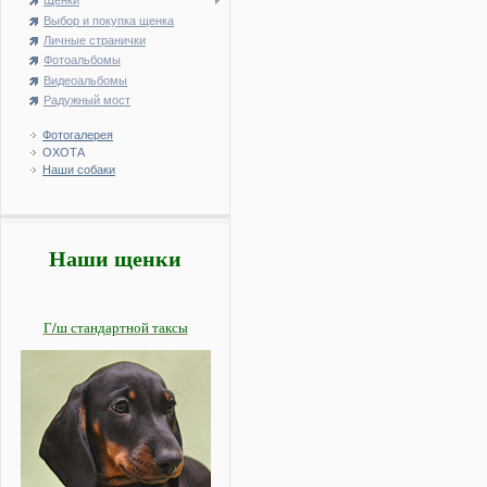
Щенки
Выбор и покупка щенка
Личные странички
Фотоальбомы
Видеоальбомы
Радужный мост
Фотогалерея
ОХОТА
Наши собаки
Наши щенки
Г/ш стандартной таксы