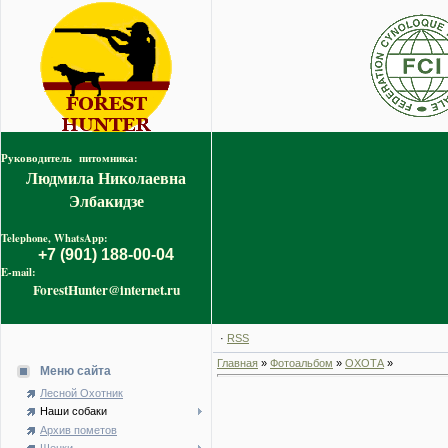
Руководитель питомника:
Людмила Николаевна
Элбакидзе
Telephone, WhatsApp:
+7 (901) 188-00-04
E-mail:
ForestHunter@internet.ru
·
RSS
Главная
»
Фотоальбом
»
ОХОТА
»
Меню сайта
Лесной Охотник
Наши собаки
Архив пометов