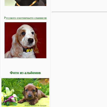
Р
усского охотничьего спаниеля
Фото из альбомов