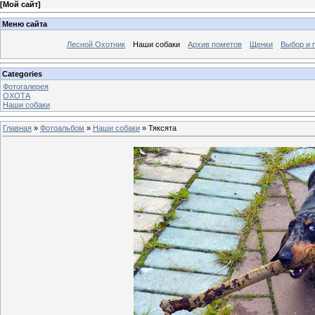
[
Мой сайт
]
Меню сайта
Лесной Охотник
Наши собаки
Архив пометов
Щенки
Выбор и 
Categories
Фотогалерея
ОХОТА
Наши собаки
Главная
»
Фотоальбом
»
Наши собаки
» Тяксята