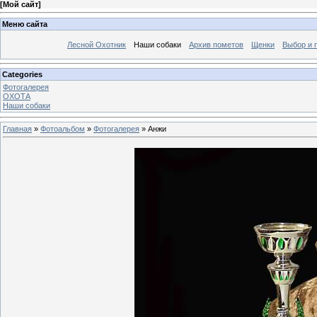
[
Мой сайт
]
Меню сайта
Лесной Охотник
Наши собаки
Архив пометов
Щенки
Выбор и 
Categories
Фотогалерея
ОХОТА
Наши собаки
Главная
»
Фотоальбом
»
Фотогалерея
» Анжи