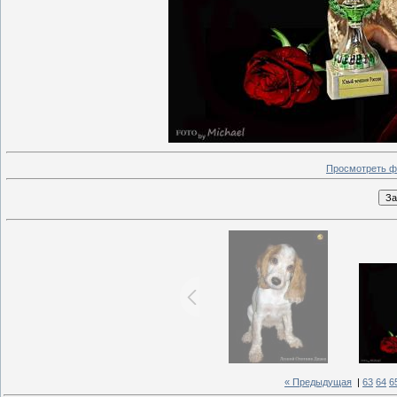
Просмотреть ф
« Предыдущая
|
63
64
6