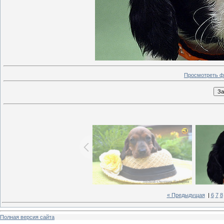
Просмотреть ф
« Предыдущая
|
6
7
8
Полная версия сайта