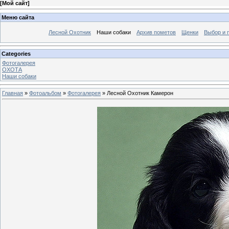
[
Мой сайт
]
Меню сайта
Лесной Охотник
Наши собаки
Архив пометов
Щенки
Выбор и 
Categories
Фотогалерея
ОХОТА
Наши собаки
Главная
»
Фотоальбом
»
Фотогалерея
» Лесной Охотник Камерон