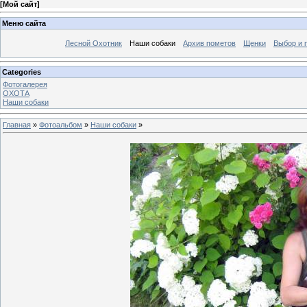
[
Мой сайт
]
Меню сайта
Лесной Охотник
Наши собаки
Архив пометов
Щенки
Выбор и 
Categories
Фотогалерея
ОХОТА
Наши собаки
Главная
»
Фотоальбом
»
Наши собаки
»