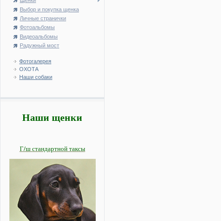
Щенки
Выбор и покупка щенка
Личные странички
Фотоальбомы
Видеоальбомы
Радужный мост
Фотогалерея
ОХОТА
Наши собаки
Наши щенки
Г/ш стандартной таксы