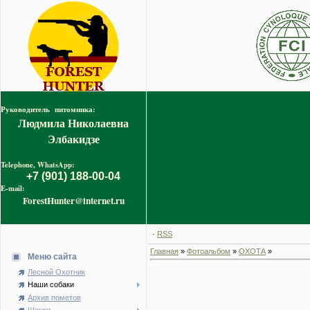
Руководитель питомника:
Людмила Николаевна
Элбакидзе
Telephone, WhatsApp:
+7 (901) 188-00-04
E-mail:
ForestHunter@internet.ru
·
RSS
Главная
»
Фотоальбом
»
ОХОТА
»
Меню сайта
Лесной Охотник
Наши собаки
Архив пометов