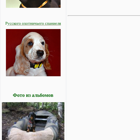
Р
усского охотничьего спаниеля
Фото из альбомов