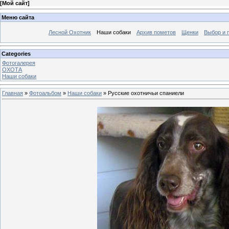
[
Мой сайт
]
Меню сайта
Лесной Охотник
Наши собаки
Архив пометов
Щенки
Выбор и 
Categories
Фотогалерея
ОХОТА
Наши собаки
Главная
»
Фотоальбом
»
Наши собаки
» Русские охотничьи спаниели