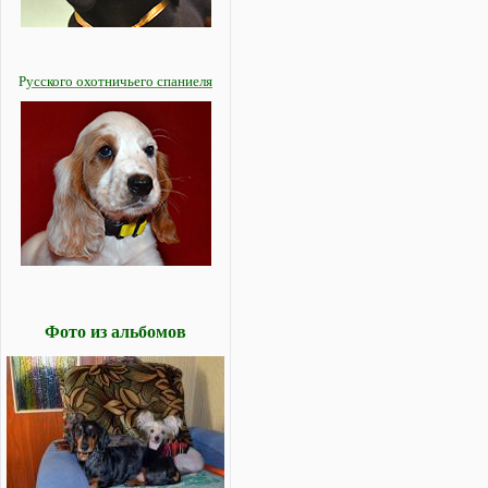
Р
усского охотничьего спаниеля
Фото из альбомов