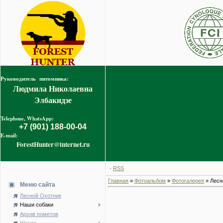
Руководитель питомника:
Людмила Николаевна
Элбакидзе
Telephone, WhatsApp:
+7 (901) 188-00-04
E-mail:
ForestHunter@internet.ru
·
RSS
Главная
»
Фотоальбом
»
Фотогалерея
» Лесн
Меню сайта
Лесной Охотник
Наши собаки
Архив пометов