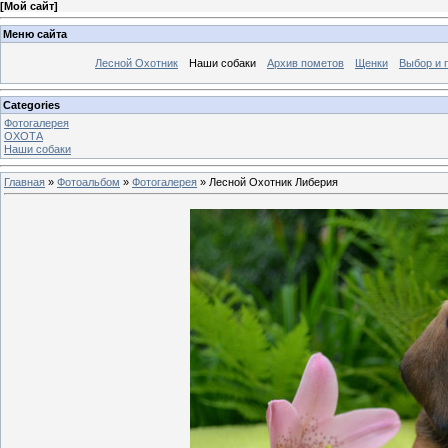
[
Мой сайт
]
Меню сайта
Лесной Охотник
Наши собаки
Архив пометов
Щенки
Выбор и 
Categories
Фотогалерея
ОХОТА
Наши собаки
Главная
»
Фотоальбом
»
Фотогалерея
» Лесной Охотник Либерия