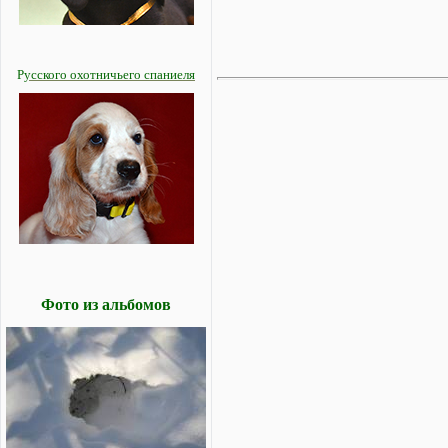
Р
усского охотничьего спаниеля
Фото из альбомов