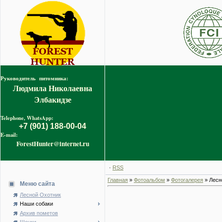
Руководитель питомника:
Людмила Николаевна
Элбакидзе
Telephone, WhatsApp:
+7 (901) 188-00-04
E-mail:
ForestHunter@internet.ru
·
RSS
Главная
»
Фотоальбом
»
Фотогалерея
» Лесн
Меню сайта
Лесной Охотник
Наши собаки
Архив пометов