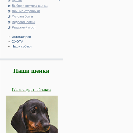
Щенки
Выбор и покупка щенка
Личные странички
Фотоальбомы
Видеоальбомы
Радужный мост
Фотогалерея
ОХОТА
Наши собаки
Наши щенки
Г/ш стандартной таксы