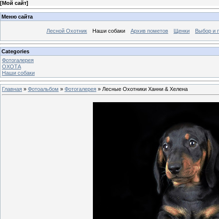
[
Мой сайт
]
Меню сайта
Лесной Охотник
Наши собаки
Архив пометов
Щенки
Выбор и 
Categories
Фотогалерея
ОХОТА
Наши собаки
Главная
»
Фотоальбом
»
Фотогалерея
» Лесные Охотники Ханни & Хелена