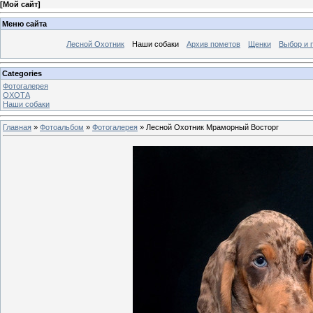
[
Мой сайт
]
Меню сайта
Лесной Охотник
Наши собаки
Архив пометов
Щенки
Выбор и 
Categories
Фотогалерея
ОХОТА
Наши собаки
Главная
»
Фотоальбом
»
Фотогалерея
» Лесной Охотник Мраморный Восторг