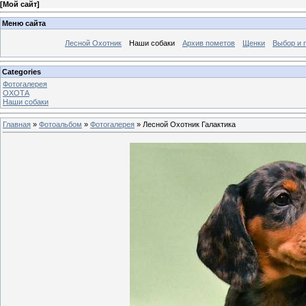
[
Мой сайт
]
Меню сайта
Лесной Охотник
Наши собаки
Архив пометов
Щенки
Выбор и 
Categories
Фотогалерея
ОХОТА
Наши собаки
Главная
»
Фотоальбом
»
Фотогалерея
» Лесной Охотник Галактика