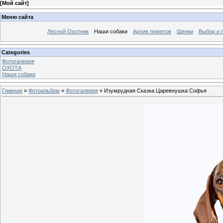
[
Мой сайт
]
Меню сайта
Лесной Охотник
Наши собаки
Архив пометов
Щенки
Выбор и 
Categories
Фотогалерея
ОХОТА
Наши собаки
Главная
»
Фотоальбом
»
Фотогалерея
» Изумрудная Сказка Царевнушка Софья