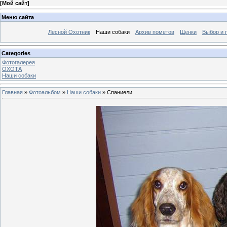
[
Мой сайт
]
Меню сайта
Лесной Охотник
Наши собаки
Архив пометов
Щенки
Выбор и 
Categories
Фотогалерея
ОХОТА
Наши собаки
Главная
»
Фотоальбом
»
Наши собаки
» Спаниели