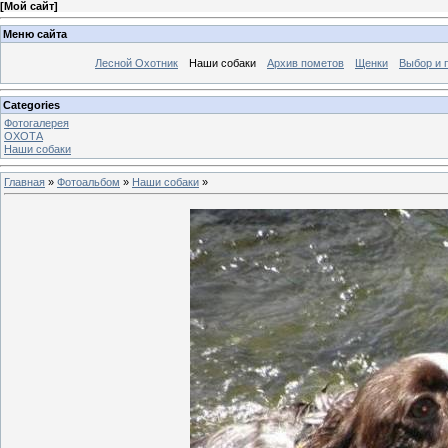
[
Мой сайт
]
Меню сайта
Лесной Охотник
Наши собаки
Архив пометов
Щенки
Выбор и 
Categories
Фотогалерея
ОХОТА
Наши собаки
Главная
»
Фотоальбом
»
Наши собаки
»