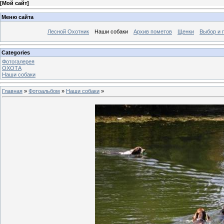
[
Мой сайт
]
Меню сайта
Лесной Охотник
Наши собаки
Архив пометов
Щенки
Выбор и 
Categories
Фотогалерея
ОХОТА
Наши собаки
Главная
»
Фотоальбом
»
Наши собаки
»