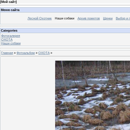
[
Мой сайт
]
Меню сайта
Лесной Охотник
Наши собаки
Архив пометов
Щенки
Выбор и 
Categories
Фотогалерея
ОХОТА
Наши собаки
Главная
»
Фотоальбом
»
ОХОТА
»