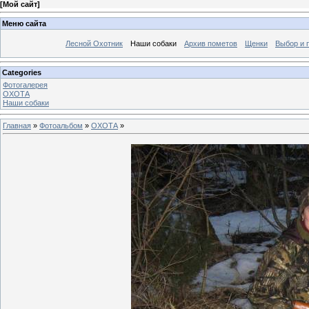
[
Мой сайт
]
Меню сайта
Лесной Охотник
Наши собаки
Архив пометов
Щенки
Выбор и 
Categories
Фотогалерея
ОХОТА
Наши собаки
Главная
»
Фотоальбом
»
ОХОТА
»