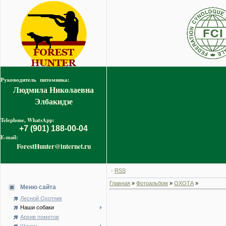
Руководитель питомника:
Людмила Николаевна
Элбакидзе
Telephone, WhatsApp:
+7 (901) 188-00-04
E-mail:
ForestHunter@internet.ru
·
RSS
Главная
»
Фотоальбом
»
ОХОТА
»
Меню сайта
Лесной Охотник
Наши собаки
Архив пометов