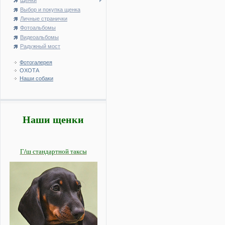
Щенки
Выбор и покупка щенка
Личные странички
Фотоальбомы
Видеоальбомы
Радужный мост
Фотогалерея
ОХОТА
Наши собаки
Наши щенки
Г/ш стандартной таксы