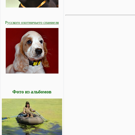
Р
усского охотничьего спаниеля
Фото из альбомов