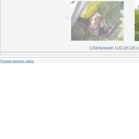
« Предыдущая
|
143
144
145
1
Полная версия сайта