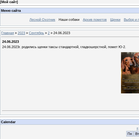
[
Мой сайт
]
Меню сайта
Лесной Охотник
Наши собаки
Архив пометов
Щенки
Выбор и 
Главная
»
2023
»
Сентябрь
»
2
» 24.06.2023
24.06.2023
24.06.2023г. родились щенки таксы стандартной, гладкошерстной, помет Ю-2.
Calendar
«
Пн
Вт