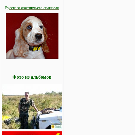
Р
усского охотничьего спаниеля
Фото из альбомов