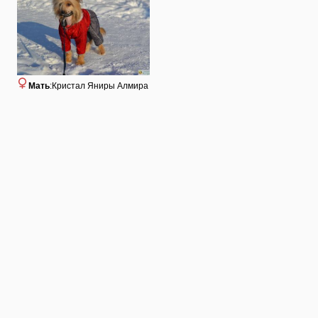
Мать
:Кристал Яниры Алмира