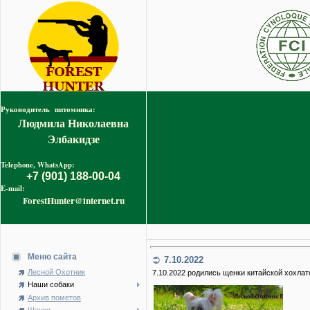
Руководитель питомника:
Людмила Николаевна
Элбакидзе
Telephone, WhatsApp:
+7 (901) 188-00-04
E-mail:
ForestHunter@internet.ru
Меню сайта
7.10.2022
Лесной Охотник
7.10.2022 родились щенки китайской хохлат
Наши собаки
Архив пометов