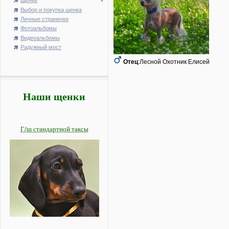
Щенки
Выбор и покупка щенка
Личные странички
Фотоальбомы
Видеоальбомы
Радужный мост
Отец
:Лесной Охотник Елисей
Наши щенки
Г/ш стандартной таксы