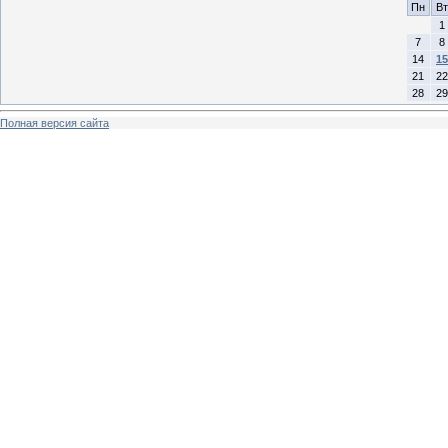
Пн
Вт
1
7
8
14
15
21
22
28
29
Полная версия сайта