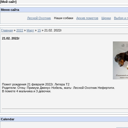
[
Мой сайт
]
Меню сайта
Лесной Охотник
Наши собаки
Архив пометов
Щенки
Выбор и 
Главная
»
2022
»
Март
»
15
» 21.02. 2022г
21.02. 2022г
Помет рождения 21 февраля 2022г. Литера Т2
Родители: Отец- Примум Дженус Нобель, мать- Лесной Охотник Нефертити.
В помете 4 мальчика и 3 девочки.
Calendar