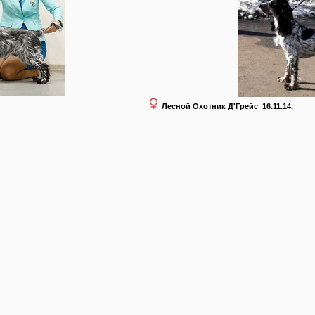
Лесной Охотник Д
'
Грейс
16.11.14.