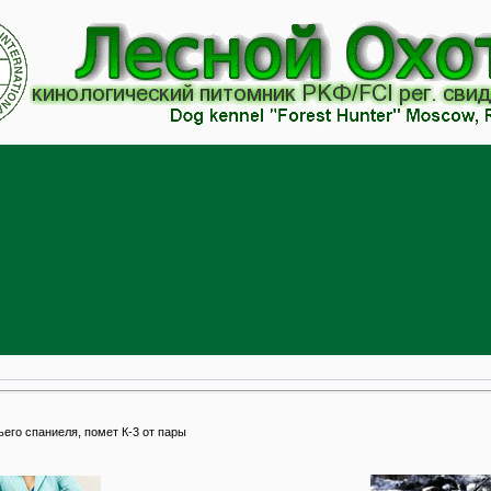
ьего спаниеля, помет К-3 от пары