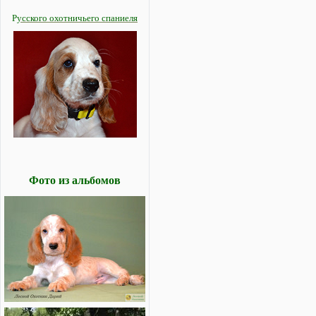
Р
усского охотничьего спаниеля
Фото из альбомов