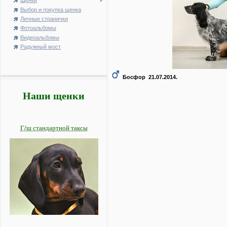
Щенки
Выбор и покупка щенка
Личные странички
Фотоальбомы
Видеоальбомы
Радужный мост
Босфор 21.07.2014.
Наши щенки
Г/ш стандартной таксы