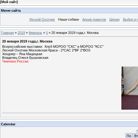
[
Мой сайт
]
Меню сайта
Лесной Охотник
Наши собаки
Архив пометов
Щенки
Выбор и 
Главная
»
2019
»
Февраль
»
5
» 20 января 2019 года,г. Москва
20 января 2019 года,г. Москва
Всероссийские выставки: Клуб МОРОО "СКС" и МОРОО "КСС"
Лесной Охотник Московская Краса - 2*САС 2*BF 2*BOS
Хендлер – Яна Мацюцкая
Владелец Олеся Бушковская
Чемпион России
Calendar
Пн
Вт