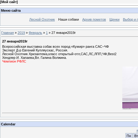
[
Мой сайт
]
Меню сайта
Лесной Охотник
Наши собаки
Архив пометов
Щенки
Выбор и 
Главная
»
2019
»
Февраль
»
1
» 27 января2019г
27 января2019г
Всероссийская выставка собак всех пород «Кумир» ранга САС–ЧФ
Эксперт Д-р Евгений Купляускас, Россия.
Лесной Охотник Хризантема,класс открытый-отл,САС,ЛС,ЛПП,ЧФ,Best2
Хендлер И. Хапаева,Вл. Галина Волжина.
Чемпион РФЛС
Calendar
Пн
Вт