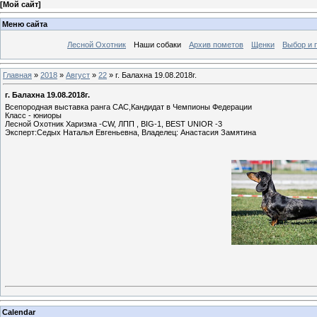
[
Мой сайт
]
Меню сайта
Лесной Охотник
Наши собаки
Архив пометов
Щенки
Выбор и 
Главная
»
2018
»
Август
»
22
» г. Балахна 19.08.2018г.
г. Балахна 19.08.2018г.
Всепородная выставка ранга САС,Кандидат в Чемпионы Федерации
Класс - юниоры
Лесной Охотник Харизма -CW, ЛПП , BIG-1, BEST UNIOR -3
Эксперт:Седых Наталья Евгеньевна, Владелец: Анастасия Замятина
Calendar