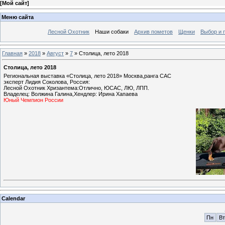
[
Мой сайт
]
Меню сайта
Лесной Охотник
Наши собаки
Архив пометов
Щенки
Выбор и 
Главная
»
2018
»
Август
»
7
» Столица, лето 2018
Столица, лето 2018
Региональная выставка «Столица, лето 2018» Москва,ранга САС
эксперт Лидия Соколова, Россия:
Лесной Охотник Хризантема:Отлично, ЮСАС, ЛЮ, ЛПП.
Владелец: Волжина Галина,Хендлер: Ирина Хапаева
Юный Чемпион России
Calendar
Пн
Вт