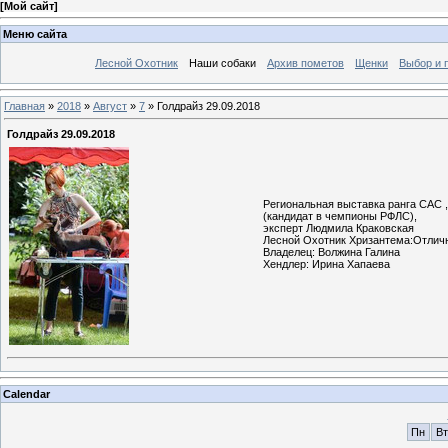
[
Мой сайт
]
Меню сайта
Лесной Охотник
Наши собаки
Архив пометов
Щенки
Выбор и 
Главная
»
2018
»
Август
»
7
» Голдрайз 29.09.2018
Голдрайз 29.09.2018
Региональная выставка ранга САС ,
(кандидат в чемпионы РФЛС),
эксперт Людмила Краковская
Лесной Охотник Хризантема:Отлич
Владелец: Волжина Галина
Хендлер: Ирина Хапаева
Calendar
Пн
Вт