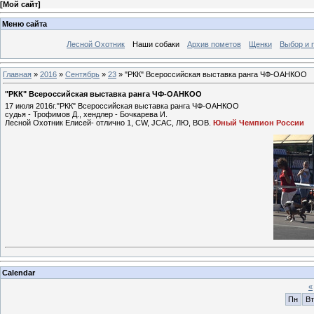
[
Мой сайт
]
Меню сайта
Лесной Охотник
Наши собаки
Архив пометов
Щенки
Выбор и 
Главная
»
2016
»
Сентябрь
»
23
» "РКК" Всероссийская выставка ранга ЧФ-ОАНКОО
"РКК" Всероссийская выставка ранга ЧФ-ОАНКОО
17 июля 2016г."РКК" Всероссийская выставка ранга ЧФ-ОАНКОО
судья - Трофимов Д., хендлер - Бочкарева И.
Лесной Охотник Елисей- отлично 1, CW, JCAC, ЛЮ, ВОВ.
Юный Чемпион России
Calendar
«
Пн
Вт