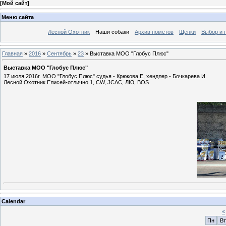
[
Мой сайт
]
Меню сайта
Лесной Охотник
Наши собаки
Архив пометов
Щенки
Выбор и 
Главная
»
2016
»
Сентябрь
»
23
» Выставка МОО "Глобус Плюс"
Выставка МОО "Глобус Плюс"
17 июля 2016г. МОО "Глобус Плюс" судья - Крюкова Е, хендлер - Бочкарева И.
Лесной Охотник Елисей-отлично 1, CW, JCAC, ЛЮ, BOS.
Calendar
«
Пн
Вт