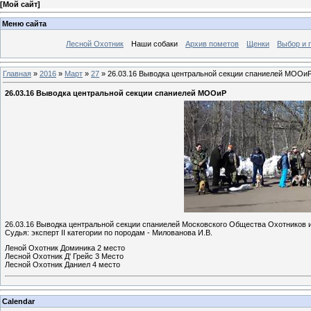
[
Мой сайт
]
Меню сайта
Лесной Охотник
Наши собаки
Архив пометов
Щенки
Выбор и 
Главная
»
2016
»
Март
»
27
» 26.03.16 Выводка центральной секции спаниелей МООи
26.03.16 Выводка центральной секции спаниелей МООиР
26.03.16 Выводка центральной секции спаниелей Московского Общества Охотников 
Судья: эксперт II категории по породам - Милованова И.В.
Леной Охотник Доминика 2 место
Лесной Охотник Д' Грейс 3 Место
Лесной Охотник Даниел 4 место
Calendar