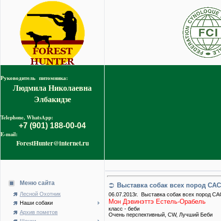
Руководитель питомника:
Людмила Николаевна
Элбакидзе
Telephone, WhatsApp:
+7 (901) 188-00-04
E-mail:
ForestHunter@internet.ru
Меню сайта
Выставка собак всех пород САС
Лесной Охотник
06.07.2013г. Выставка собак всех пород СА
Мон Дэвинэттэ Естель-Орабель
Наши собаки
класс - беби
Архив пометов
Очень перспективный, CW, Лучший Беби