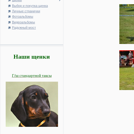
Щенки
Выбор и покупка щенка
Личные странички
Фотоальбомы
Видеоальбомы
Радужный мост
Наши щенки
Г/ш стандартной таксы