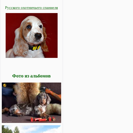
Р
усского охотничьего спаниеля
Фото из альбомов