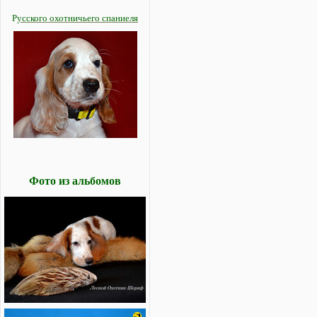
Р
усского охотничьего спаниеля
Фото из альбомов