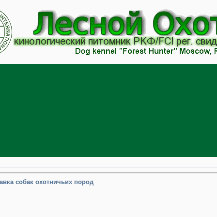
авка собак охотничьих пород