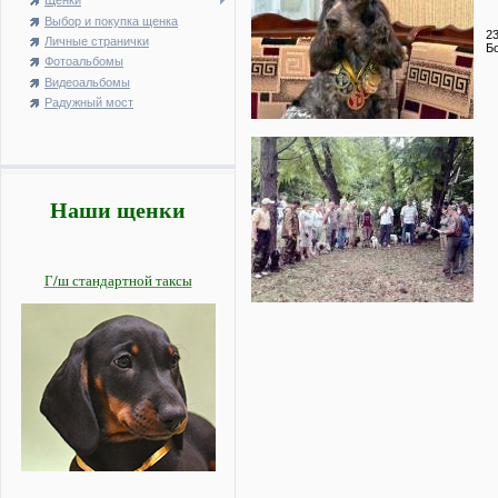
Щенки
Выбор и покупка щенка
2
Личные странички
Б
Фотоальбомы
Видеоальбомы
Радужный мост
Наши щенки
Г/ш стандартной таксы