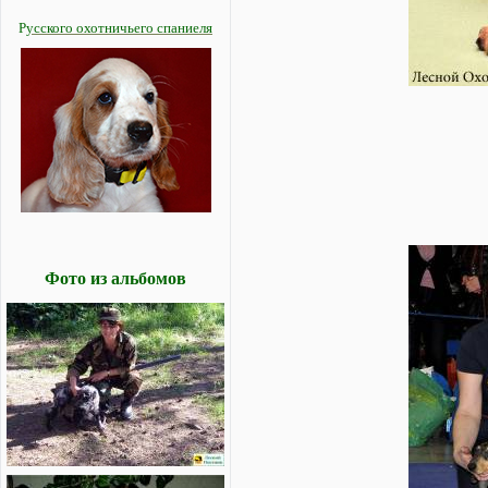
Р
усского охотничьего спаниеля
Фото из альбомов