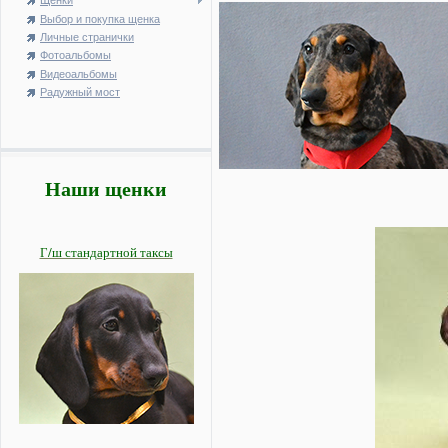
Щенки
Выбор и покупка щенка
Личные странички
Фотоальбомы
Видеоальбомы
Радужный мост
Наши щенки
Г/ш стандартной таксы