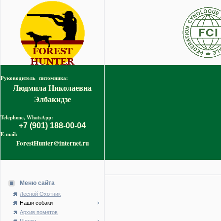
Руководитель питомника:
Людмила Николаевна
Элбакидзе
Telephone, WhatsApp:
+7 (901) 188-00-04
E-mail:
ForestHunter@internet.ru
Меню сайта
Лесной Охотник
Наши собаки
Архив пометов