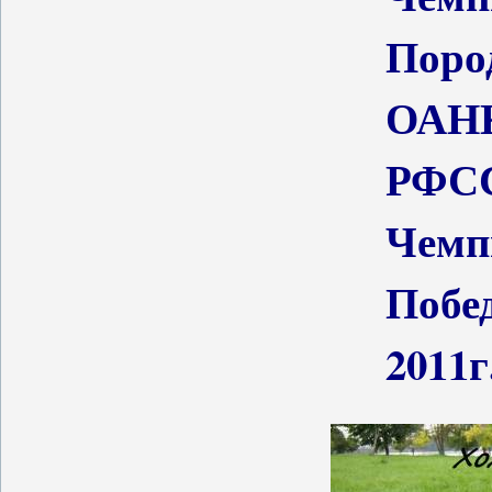
Поро
ОАН
РФС
Чемп
Побе
2011г