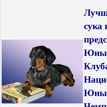
Лучш
сука
пред
Юный
Клуб
Наци
Юный
Чемп