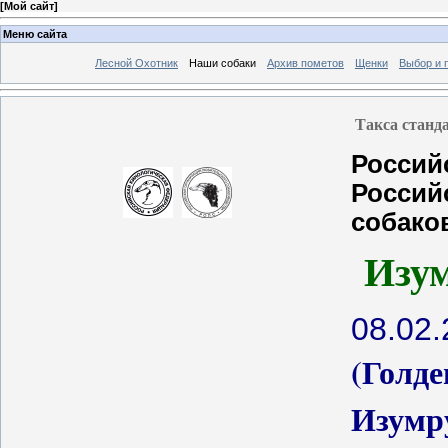
[
Мой сайт
]
Меню сайта
Лесной Охотник
Наши собаки
Архив пометов
Щенки
Выбор и 
Такса станд
Россий
Россий
собако
Изу
08.02
(Голде
Изумр