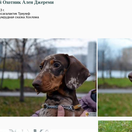
й Охотник Ален Джереми
3 г.
ксагалактик Триумф
умрудная сказка Хохлома