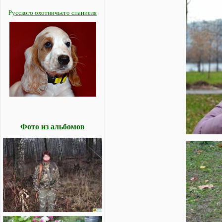
Р
усского охотничьего спаниеля
Фото из альбомов