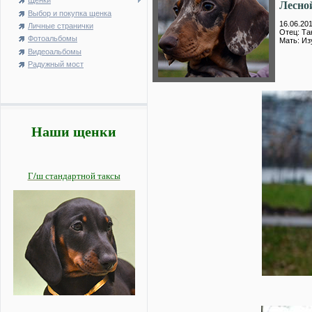
Щенки
Лесно
Выбор и покупка щенка
16.06.201
Личные странички
Отец: Та
Фотоальбомы
Мать: Из
Видеоальбомы
Радужный мост
Наши щенки
Г/ш стандартной таксы