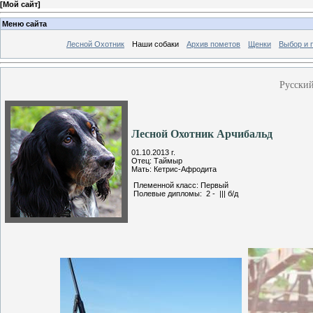
[
Мой сайт
]
Меню сайта
Лесной Охотник
Наши собаки
Архив пометов
Щенки
Выбор и 
Русский
Лесной Охотник Арчибальд
01.10.2013 г.
Отец: Таймыр
Мать: Кетрис-Афродита
Племенной класс: Первый
Полевые дипломы: 2 - ||| б/д