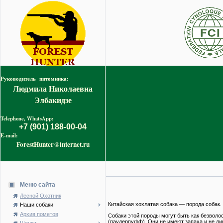
Руководитель питомника:
Людмила Николаевна
Элбакидзе
Telephone, WhatsApp:
+7 (901) 188-00-04
E-mail:
ForestHunter@internet.ru
Меню сайта
Лесной Охотник
Китайская хохлатая собака — порода собак.
Наши собаки
Архив пометов
Собаки этой породы могут быть как безволо
(паудерпуфф). Они не имеют запаха и не ли