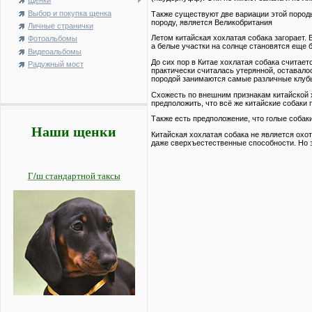
Щенки
Выбор и покупка щенка
Также существуют две вариации этой породы
породу, является Великобритания
Личные странички
Летом китайская хохлатая собака загорает. 
Фотоальбомы
а белые участки на солнце становятся еще б
Видеоальбомы
До сих пор в Китае хохлатая собака считае
Радужный мост
практически считалась утерянной, оставало
породой занимаются самые различные клубы,
Схожесть по внешним признакам китайской х
предположить, что всё же китайские собаки 
Также есть предположение, что голые собак
Наши щенки
Китайская хохлатая собака не является охо
даже сверхъестественные способности. Но э
Г/ш стандартной таксы