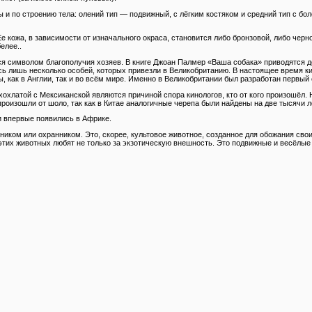
 и по строению тела: олений тип — подвижный, с лёгким костяком и средний тип с бо
Ее кожа, в зависимости от изначального окраса, становится либо бронзовой, либо черно
елее..
тся символом благополучия хозяев. В книге Джоан Палмер «Ваша собака» приводятся д
сь лишь несколько особей, которых привезли в Великобританию. В настоящее время к
 как в Англии, так и во всём мире. Именно в Великобритании был разработан первый 
охлатой с Мексиканской являются причиной спора кинологов, кто от кого произошёл. 
произошли от шоло, так как в Китае аналогичные черепа были найдены на две тысячи ле
и впервые появились в Африке.
тником или охранником. Это, скорее, культовое животное, созданное для обожания св
тих животных любят не только за экзотическую внешность. Это подвижные и весёлые с