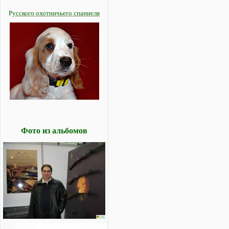
Р
усского охотничьего спаниеля
Фото из альбомов