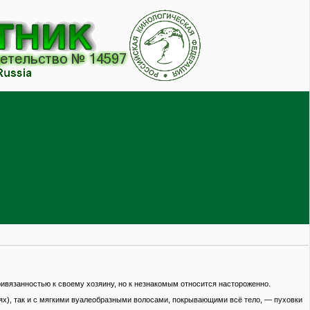
ривязанностью к своему хозяину, но к незнакомым относится настороженно.
тях), так и с мягкими вуалеобразными волосами, покрывающими всё тело, — пуховки