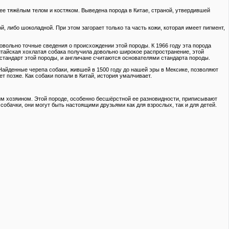
лее тяжёлым телом и костяком. Выведена порода в Китае, страной, утвердившей
й, либо шоколадной. При этом загорает только та часть кожи, которая имеет пигмент,
овольно точные сведения о происхождении этой породы. К 1966 году эта порода
итайская хохлатая собака получила довольно широкое распространение, этой
стандарт этой породы, и англичане считаются основателями стандарта породы.
Найденные черепа собаки, жившей в 1500 году до нашей эры в Мексике, позволяют
т позже. Как собаки попали в Китай, история умалчивает.
оим хозяином. Этой породе, особенно бесшёрстной ее разновидности, приписывают
обачки, они могут быть настоящими друзьями как для взрослых, так и для детей.