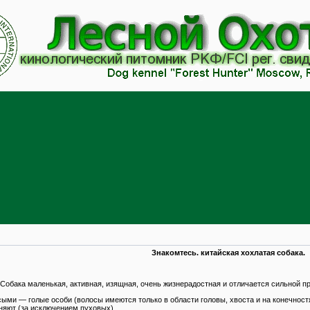
Знакомтесь. китайская хохлатая собака.
 Собака маленькая, активная, изящная, очень жизнерадостная и отличается сильной п
сыми — голые особи (волосы имеются только в области головы, хвоста и на конечнос
няют (за исключением пуховых).