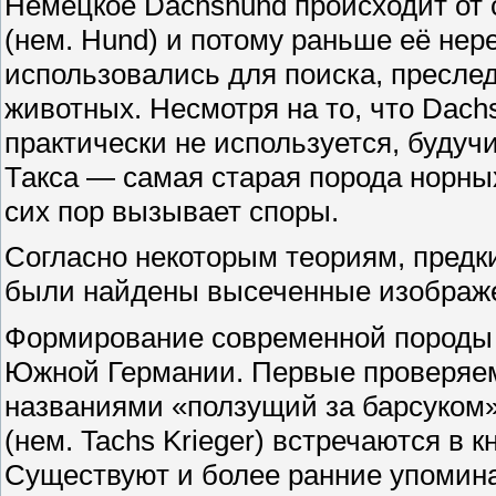
Немецкое Dachshund происходит от с
(нем. Hund) и потому раньше её нер
использовались для поиска, преслед
животных. Несмотря на то, что Dach
практически не используется, будуч
Такса — самая старая порода норны
сих пор вызывает споры.
Согласно некоторым теориям, предки
были найдены высеченные изображен
Формирование современной породы н
Южной Германии. Первые проверяемы
названиями «ползущий за барсуком» 
(нем. Tachs Krieger) встречаются в к
Существуют и более ранние упомина