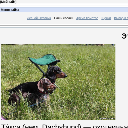
[
Мой сайт
]
Меню сайта
Лесной Охотник
Наши собаки
Архив пометов
Щенки
Выбор и 
Э
Та́кса (нем. Dachshund) — охотничь