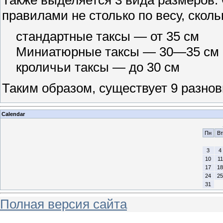
Также выделяется 3 вида размеров. 
правилами не столько по весу, сколь
стандартные таксы — от 35 см
Миниатюрные таксы — 30—35 см
кроличьи таксы — до 30 см
Таким образом, существует 9 разнов
Calendar
Пн
Вт
3
4
10
11
17
18
24
25
31
Полная версия сайта