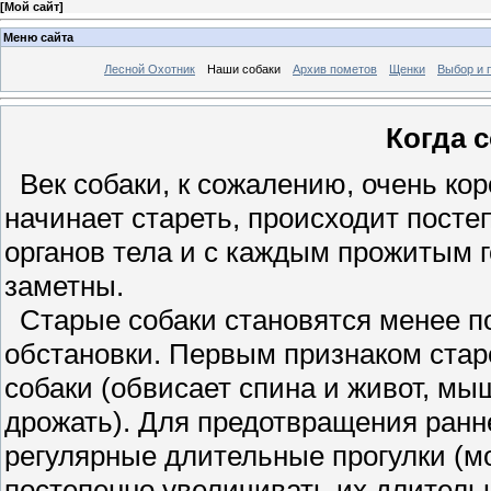
[
Мой сайт
]
Меню сайта
Лесной Охотник
Наши собаки
Архив пометов
Щенки
Выбор и 
Когда с
Век собаки, к сожалению, очень кор
начинает стареть, происходит пост
органов тела и с каждым прожитым 
заметны.
Старые собаки становятся менее по
обстановки. Первым признаком ста
собаки (обвисает спина и живот, м
дрожать). Для предотвращения ран
регулярные длительные прогулки (мо
постепенно увеличивать их длительн