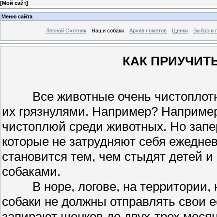
[
Мой сайт
]
Меню сайта
Лесной Охотник
Наши собаки
Архив пометов
Щенки
Выбор и 
КАК ПРИУЧИТ
Все животные очень чистоплотны и
их грязнулями. Например? Например
чистоплюй среди животных. Но запер
которые не затрудняют себя ежеднев
становится тем, чем стыдят детей и
собаками.
В норе, логове, на территории, н
собаки не должны отправлять свои 
запирают щенков до двух-трех месяц