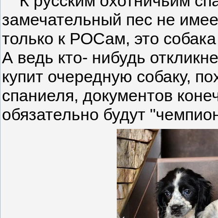
К русским охотничьим спа
замечательный пес не имее
только к РОСам, это собак
А ведь кто- нибудь откликне
купит очередную собаку, по
спаниеля, документов конеч
обязательно будут "чемпио